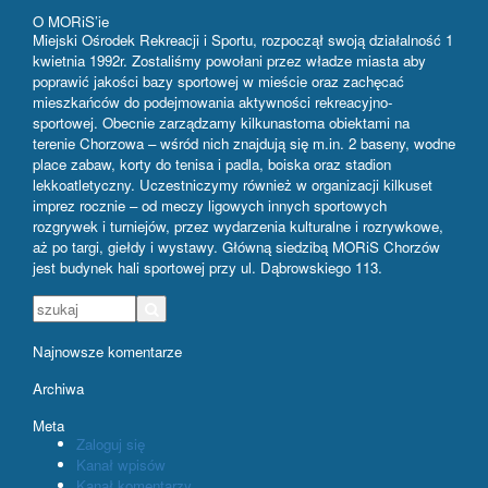
O MORiS’ie
Miejski Ośrodek Rekreacji i Sportu, rozpoczął swoją działalność 1
kwietnia 1992r. Zostaliśmy powołani przez władze miasta aby
poprawić jakości bazy sportowej w mieście oraz zachęcać
mieszkańców do podejmowania aktywności rekreacyjno-
sportowej. Obecnie zarządzamy kilkunastoma obiektami na
terenie Chorzowa – wśród nich znajdują się m.in. 2 baseny, wodne
place zabaw, korty do tenisa i padla, boiska oraz stadion
lekkoatletyczny. Uczestniczymy również w organizacji kilkuset
imprez rocznie – od meczy ligowych innych sportowych
rozgrywek i turniejów, przez wydarzenia kulturalne i rozrywkowe,
aż po targi, giełdy i wystawy. Główną siedzibą MORiS Chorzów
jest budynek hali sportowej przy ul. Dąbrowskiego 113.
Najnowsze komentarze
Archiwa
Meta
Zaloguj się
Kanał wpisów
Kanał komentarzy