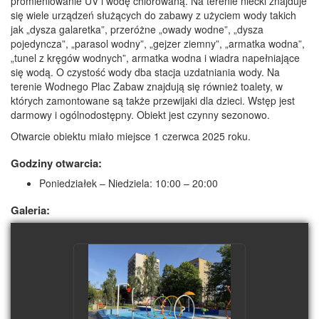
promieniowanie UV i wodę chlorowaną. Na terenie niecki znajduje
się wiele urządzeń służących do zabawy z użyciem wody takich
jak „dysza galaretka”, przeróżne „owady wodne”, „dysza
pojedyncza”, „parasol wodny”, „gejzer ziemny”, „armatka wodna”,
„tunel z kręgów wodnych”, armatka wodna i wiadra napełniające
się wodą. O czystość wody dba stacja uzdatniania wody. Na
terenie Wodnego Plac Zabaw znajdują się również toalety, w
których zamontowane są także przewijaki dla dzieci. Wstęp jest
darmowy i ogólnodostępny. Obiekt jest czynny sezonowo.
Otwarcie obiektu miało miejsce 1 czerwca 2025 roku.
Godziny otwarcia
:
Poniedziałek – Niedziela: 10:00 – 20:00
Galeria: