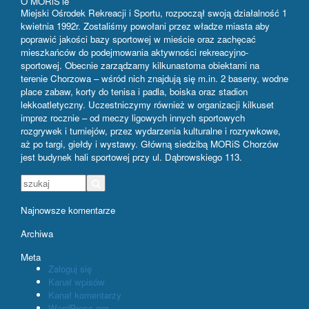
O MORiS’ie
Miejski Ośrodek Rekreacji i Sportu, rozpoczął swoją działalność 1
kwietnia 1992r. Zostaliśmy powołani przez władze miasta aby
poprawić jakości bazy sportowej w mieście oraz zachęcać
mieszkańców do podejmowania aktywności rekreacyjno-
sportowej. Obecnie zarządzamy kilkunastoma obiektami na
terenie Chorzowa – wśród nich znajdują się m.in. 2 baseny, wodne
place zabaw, korty do tenisa i padla, boiska oraz stadion
lekkoatletyczny. Uczestniczymy również w organizacji kilkuset
imprez rocznie – od meczy ligowych innych sportowych
rozgrywek i turniejów, przez wydarzenia kulturalne i rozrywkowe,
aż po targi, giełdy i wystawy. Główną siedzibą MORiS Chorzów
jest budynek hali sportowej przy ul. Dąbrowskiego 113.
Najnowsze komentarze
Archiwa
Meta
Zaloguj się
Kanał wpisów
Kanał komentarzy
WordPress.org