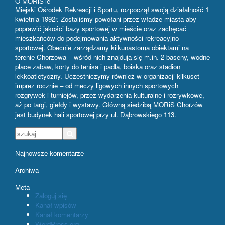
O MORiS’ie
Miejski Ośrodek Rekreacji i Sportu, rozpoczął swoją działalność 1
kwietnia 1992r. Zostaliśmy powołani przez władze miasta aby
poprawić jakości bazy sportowej w mieście oraz zachęcać
mieszkańców do podejmowania aktywności rekreacyjno-
sportowej. Obecnie zarządzamy kilkunastoma obiektami na
terenie Chorzowa – wśród nich znajdują się m.in. 2 baseny, wodne
place zabaw, korty do tenisa i padla, boiska oraz stadion
lekkoatletyczny. Uczestniczymy również w organizacji kilkuset
imprez rocznie – od meczy ligowych innych sportowych
rozgrywek i turniejów, przez wydarzenia kulturalne i rozrywkowe,
aż po targi, giełdy i wystawy. Główną siedzibą MORiS Chorzów
jest budynek hali sportowej przy ul. Dąbrowskiego 113.
Najnowsze komentarze
Archiwa
Meta
Zaloguj się
Kanał wpisów
Kanał komentarzy
WordPress.org