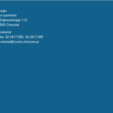
ntakt
la sportowa
 Dąbrowskiego 113
-500 Chorzów
retariat
/fax 32 2417-050, 32 2417-055
retariat@moris.chorzow.pl