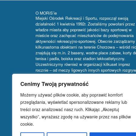
O MORiS’ie
Miejski Ośrodek Rekreacji i Sportu, rozpoczął swoją
działalność 1 kwietnia 1992r. Zostaliśmy powołani przez
władze miasta aby poprawić jakości bazy sportowej w
mieście oraz zachęcać mieszkańców do podejmowania
aktywności rekreacyjno-sportowej. Obecnie zarządzamy
kilkunastoma obiektami na terenie Chorzowa – wśród ni
znajdują się m.in. 2 baseny, wodne place zabaw, korty d
tenisa i padla, boiska oraz stadion lekkoatletyczny.
Uczestniczymy również w organizacji kilkuset imprez
rocznie – od meczy ligowych innych sportowych rozgry
i turniejów, przez wydarzenia kulturalne i rozrywkowe, a
targi, giełdy i wystawy. Główną siedzibą MORiS Chorz
Cenimy Twoją prywatność
jest budynek hali sportowej przy ul. Dąbrowskiego 113.
Możemy używać plików cookie, aby poprawić komfort
przeglądania, wyświetlać spersonalizowane reklamy lub
treści oraz analizować nasz ruch. Klikając „Akceptuj
Najnowsze komentarze
wszystko”, wyrażasz zgodę na używanie przez nas plików
Archiwa
cookie.
Meta