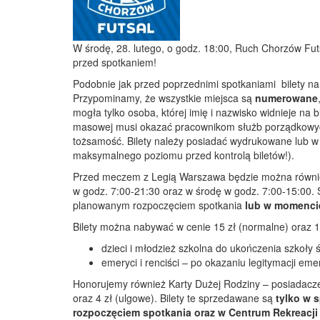
W środę, 28. lutego, o godz. 18:00, Ruch Chorzów Fu
przed spotkaniem!
Podobnie jak przed poprzednimi spotkaniami bilety 
Przypominamy, że wszystkie miejsca są
numerowane
mogła tylko osoba, której imię i nazwisko widnieje na
masowej musi okazać pracownikom służb porządkowyc
tożsamość. Bilety należy posiadać wydrukowane lub w f
maksymalnego poziomu przed kontrolą biletów!).
Przed meczem z Legią Warszawa będzie można również
w godz. 7:00-21:30 oraz w środę w godz. 7:00-15:00.
planowanym rozpoczęciem spotkania
lub w momencie
Bilety można nabywać w cenie 15 zł (normalne) oraz 1
dzieci i młodzież szkolna do ukończenia szkoły ś
emeryci i renciści – po okazaniu legitymacji eme
Honorujemy również Karty Dużej Rodziny – posiadacze
oraz 4 zł (ulgowe). Bilety te sprzedawane są
tylko w 
rozpoczęciem spotkania oraz w Centrum Rekreacji 