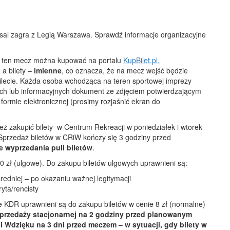
tsal zagra z Legią Warszawa. Sprawdź informacje organizacyjne
na ten mecz można kupować na portalu
KupBilet.pl.
, a bilety –
imienne
, co oznacza, że na mecz wejść będzie
 bilecie. Każda osoba wchodząca na teren sportowej imprezy
h lub informacyjnych dokument ze zdjęciem potwierdzającym
ormie elektronicznej (prosimy rozjaśnić ekran do
 zakupić bilety w Centrum Rekreacji w poniedziałek i wtorek
 Sprzedaż biletów w CRiW kończy się 3 godziny przed
 wyprzedania puli biletów
.
0 zł (ulgowe). Do zakupu biletów ulgowych uprawnieni są:
redniej – po okazaniu ważnej legitymacji
ryta/rencisty
 KDR uprawnieni są do zakupu biletów w cenie 8 zł (normalne)
sprzedaży stacjonarnej na 2 godziny przed planowanym
i Wdzięku na 3 dni przed meczem – w sytuacji, gdy bilety w