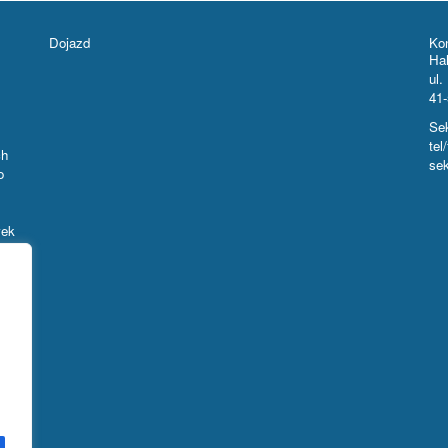
Dojazd
Ko
Ha
ul.
41
Sek
tel
ch
sek
o
wek
ż po
ów