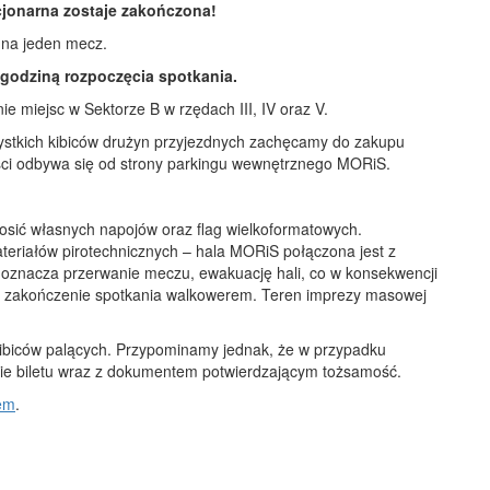
cjonarna zostaje zakończona!
 na jeden mecz.
 godziną rozpoczęcia spotkania.
 miejsc w Sektorze B w rzędach III, IV oraz V.
ystkich kibiców drużyn przyjezdnych zachęcamy do zakupu
ści odbywa się od strony parkingu wewnętrznego MORiS.
osić własnych napojów oraz flag wielkoformatowych.
eriałów pirotechnicznych – hala MORiS połączona jest z
e oznacza przerwanie meczu, ewakuację hali, co w konsekwencji
z zakończenie spotkania walkowerem. Teren imprezy masowej
kibiców palących. Przypominamy jednak, że w przypadku
ie biletu wraz z dokumentem potwierdzającym tożsamość.
em
.