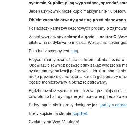
systemie Kupbilet.pl są wyprzedane, sprzedaż sta
Jeden użytkownik może kupić maksymalnie 10 biletów
Obiekt zostanie otwarty godzinę przed planowaną
Posiadaczy karnetów sezonowych prosimy o zajmowanie
Został wyznaczony
sektor dla gości – sektor C
. Wsz
biletów na dedykowane miejsca. Wejście na sektor go
Plan hali dostępny jest
tutaj
.
Przypominamy również, że na teren hali nie można wn
Obowiązuje również bezwzględny zakaz wnoszenia mat
systemem sygnalizacji pożarowej, której uruchomieni
może prowadzić do nałożenia kar dla gospodarzy ora
będzie monitorowany a obraz rejestrowany.
Będzie również wyznaczone na zewnątrz miejsce dla 
powrotu do hali wymagane jest ponowne przedstawien
Pełny regulamin imprezy dostępny jest
pod tym adres
Bilety kupicie na stronie
KupBilet.
Czekamy na Was 28.lutego!