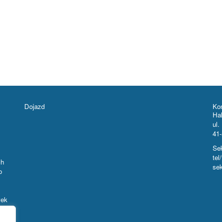
Dojazd
Ko
Ha
ul.
41
Sek
tel
ch
sek
o
wek
ż po
ów