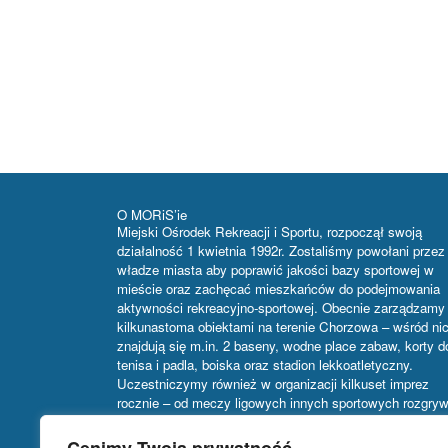
O MORiS’ie
Miejski Ośrodek Rekreacji i Sportu, rozpoczął swoją
działalność 1 kwietnia 1992r. Zostaliśmy powołani przez
władze miasta aby poprawić jakości bazy sportowej w
mieście oraz zachęcać mieszkańców do podejmowania
aktywności rekreacyjno-sportowej. Obecnie zarządzamy
kilkunastoma obiektami na terenie Chorzowa – wśród ni
znajdują się m.in. 2 baseny, wodne place zabaw, korty d
tenisa i padla, boiska oraz stadion lekkoatletyczny.
Uczestniczymy również w organizacji kilkuset imprez
rocznie – od meczy ligowych innych sportowych rozgry
i turniejów, przez wydarzenia kulturalne i rozrywkowe, a
targi, giełdy i wystawy. Główną siedzibą MORiS Chorz