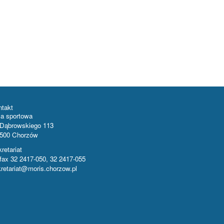
ntakt
la sportowa
 Dąbrowskiego 113
-500 Chorzów
retariat
/fax 32 2417-050, 32 2417-055
retariat@moris.chorzow.pl