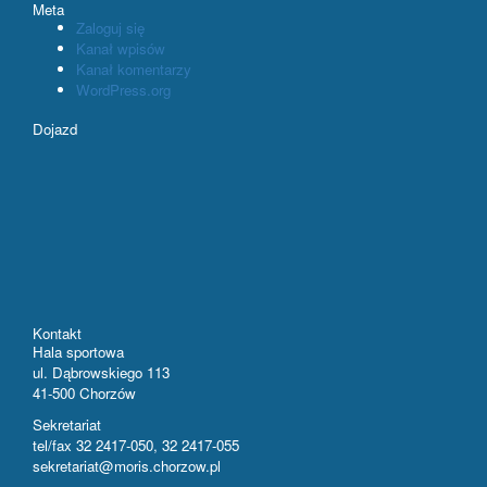
Meta
Zaloguj się
Kanał wpisów
Kanał komentarzy
WordPress.org
Dojazd
Kontakt
Hala sportowa
ul. Dąbrowskiego 113
41-500 Chorzów
Sekretariat
tel/fax 32 2417-050, 32 2417-055
sekretariat@moris.chorzow.pl