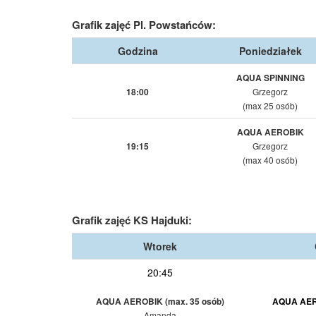
Grafik zajęć Pl. Powstańców:
Godzina
Poniedziałek
AQUA SPINNING
18:00
Grzegorz
(max 25 osób)
AQUA AEROBIK
19:15
Grzegorz
(max 40 osób)
Grafik zajęć KS Hajduki:
Wtorek
20:45
AQUA AEROBIK (max. 35 osób)
AQUA AERO
Amanda