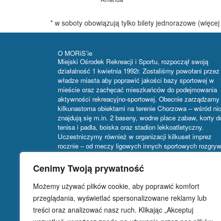
* w soboty obowiązują tylko bilety jednorazowe (więcej
O MORiS’ie
Miejski Ośrodek Rekreacji i Sportu, rozpoczął swoją
działalność 1 kwietnia 1992r. Zostaliśmy powołani przez
władze miasta aby poprawić jakości bazy sportowej w
mieście oraz zachęcać mieszkańców do podejmowania
aktywności rekreacyjno-sportowej. Obecnie zarządzamy
kilkunastoma obiektami na terenie Chorzowa – wśród ni
znajdują się m.in. 2 baseny, wodne place zabaw, korty d
tenisa i padla, boiska oraz stadion lekkoatletyczny.
Uczestniczymy również w organizacji kilkuset imprez
rocznie – od meczy ligowych innych sportowych rozgry
i turniejów, przez wydarzenia kulturalne i rozrywkowe, a
targi, giełdy i wystawy. Główną siedzibą MORiS Chorz
Cenimy Twoją prywatność
jest budynek hali sportowej przy ul. Dąbrowskiego 113.
Możemy używać plików cookie, aby poprawić komfort
przeglądania, wyświetlać spersonalizowane reklamy lub
treści oraz analizować nasz ruch. Klikając „Akceptuj
Najnowsze komentarze