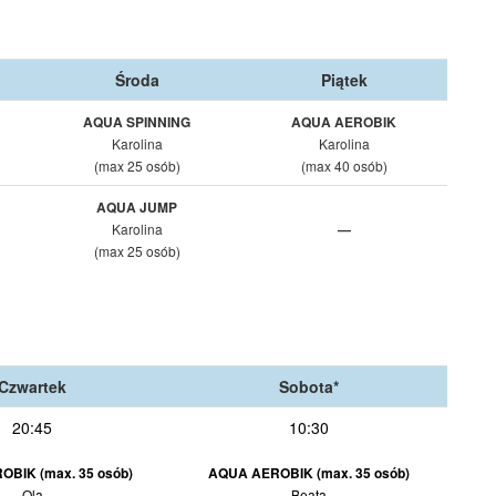
Środa
Piątek
AQUA SPINNING
AQUA AEROBIK
Karolina
Karolina
(max 25 osób)
(max 40 osób)
AQUA JUMP
Karolina
—
(max 25 osób)
Czwartek
Sobota*
20:45
10:30
BIK (max. 35 osób)
AQUA AEROBIK (max. 35 osób)
Ola
Beata