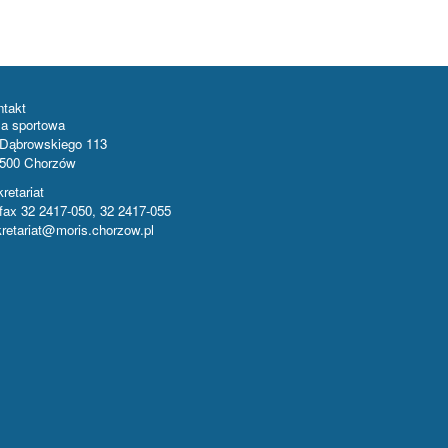
ntakt
la sportowa
 Dąbrowskiego 113
-500 Chorzów
retariat
/fax 32 2417-050, 32 2417-055
retariat@moris.chorzow.pl