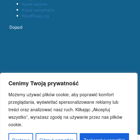
Kanał wpisów
Kanał komentarzy
WordPress.org
Dojazd
Cenimy Twoją prywatność
Kontakt
Hala sportowa
Możemy używać plików cookie, aby poprawić komfort
ul. Dąbrowskiego 113
przeglądania, wyświetlać spersonalizowane reklamy lub
41-500 Chorzów
treści oraz analizować nasz ruch. Klikając „Akceptuj
Sekretariat
wszystko”, wyrażasz zgodę na używanie przez nas plików
tel/fax 32 2417-050, 32 2417-055
sekretariat@moris.chorzow.pl
cookie.