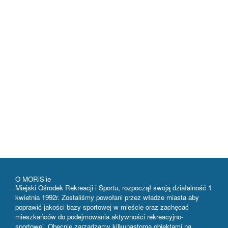
O MORiS’ie
Miejski Ośrodek Rekreacji i Sportu, rozpoczął swoją działalność 1
kwietnia 1992r. Zostaliśmy powołani przez władze miasta aby
poprawić jakości bazy sportowej w mieście oraz zachęcać
mieszkańców do podejmowania aktywności rekreacyjno-
sportowej. Obecnie zarządzamy kilkunastoma obiektami na