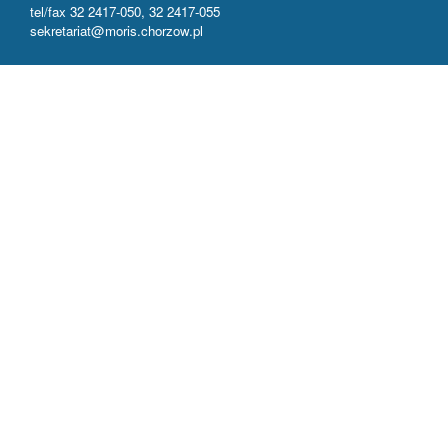
tel/fax 32 2417-050, 32 2417-055
sekretariat@moris.chorzow.pl